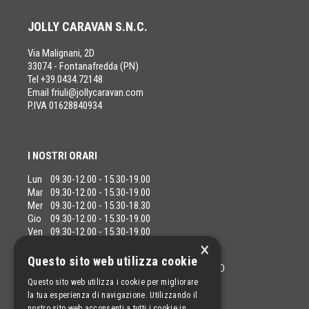
JOLLY CARAVAN S.N.C.
Via Malignani, 2D
33074 - Fontanafredda (PN)
Tel +39.0434.72148
Email
friuli@jollycaravan.com
P.IVA 01628840934
I NOSTRI ORARI
Lun
09.30-12.00 - 15.30-19.00
Mar
09.30-12.00 - 15.30-19.00
Mer
09.30-12.00 - 15.30-18.30
Gio
09.30-12.00 - 15.30-19.00
Ven
09.30-12.00 - 15.30-19.00
×
Sab
09.30-12.00
Questo sito web utilizza cookie
SABATO POMERIGGIO SOLO SU APPUNTAMENTO
DOMENICA CHIUSO
Questo sito web utilizza i cookie per migliorare
la tua esperienza di navigazione. Utilizzando il
nostro sito web acconsenti a tutti i cookie in